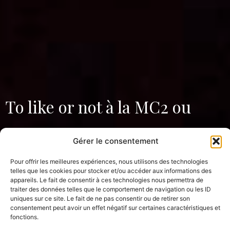
To like or not à la MC2 ou
comment faire genre sur les
Gérer le consentement
réseaux sociaux
Pour offrir les meilleures expériences, nous utilisons des technologies
telles que les cookies pour stocker et/ou accéder aux informations des
appareils. Le fait de consentir à ces technologies nous permettra de
traiter des données telles que le comportement de navigation ou les ID
uniques sur ce site. Le fait de ne pas consentir ou de retirer son
culture
sorties
consentement peut avoir un effet négatif sur certaines caractéristiques et
fonctions.
Publié le
25 octobre 2024