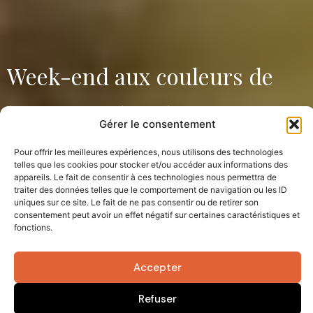
Week-end aux couleurs de
l’automne dans les Baronnies
Gérer le consentement
provençales
Pour offrir les meilleures expériences, nous utilisons des technologies
telles que les cookies pour stocker et/ou accéder aux informations des
appareils. Le fait de consentir à ces technologies nous permettra de
traiter des données telles que le comportement de navigation ou les ID
uniques sur ce site. Le fait de ne pas consentir ou de retirer son
évasions
sorties
consentement peut avoir un effet négatif sur certaines caractéristiques et
fonctions.
Publié le
21 novembre 2023
Accepter
Refuser
Un Parc naturel régional à cheval sur deux régions entre la