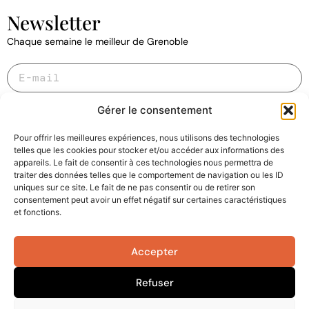
Newsletter
Chaque semaine le meilleur de Grenoble
E-
mail
(Nécessaire)
Gérer le consentement
s'inscrire
Pour offrir les meilleures expériences, nous utilisons des technologies
telles que les cookies pour stocker et/ou accéder aux informations des
En fournissant votre adresse e-mail, vous reconnaissez avoir pris connaissance de la
politique de confidentialité
appareils. Le fait de consentir à ces technologies nous permettra de
Informations
traiter des données telles que le comportement de navigation ou les ID
légales
(Nécessaire)
uniques sur ce site. Le fait de ne pas consentir ou de retirer son
Mapstr
Mentions
consentement peut avoir un effet négatif sur certaines caractéristiques
et fonctions.
légales
Contact
Confidentialité
Équipe
Accepter
Cookies
Partenariats
Refuser
Se désinscrire